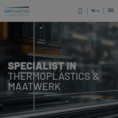
NL
SPECIALIST IN
THERMOPLASTICS &
MAATWERK