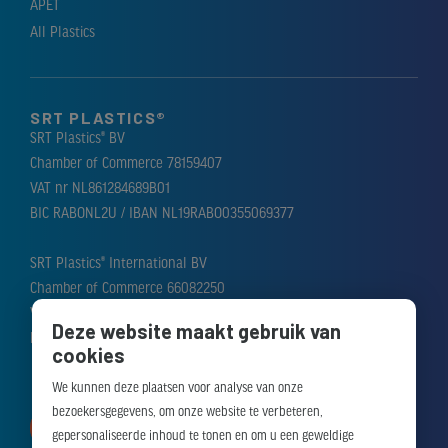
APET
All Plastics
SRT PLASTICS®
SRT Plastics® BV
Chamber of Commerce 78159407
VAT nr NL861284689B01
BIC RABONL2U / IBAN NL19RABO0355069377
SRT Plastics® International BV
Chamber of Commerce 66082250
VAT nr NL856388476B01
Deze website maakt gebruik van
BIC RABONL2U / IBAN NL51RABO0310184282
cookies
We kunnen deze plaatsen voor analyse van onze
bezoekersgegevens, om onze website te verbeteren,
MAAK AFSPRAAK
gepersonaliseerde inhoud te tonen en om u een geweldige