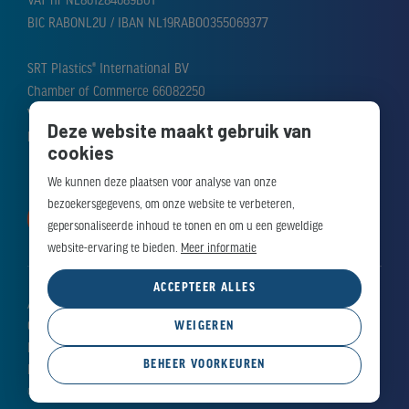
VAT nr NL861284689B01
BIC RABONL2U / IBAN NL19RABO0355069377
SRT Plastics® International BV
Chamber of Commerce 66082250
VAT nr NL856388476B01
Deze website maakt gebruik van
BIC RABONL2U / IBAN NL51RABO0310184282
cookies
We kunnen deze plaatsen voor analyse van onze
bezoekersgegevens, om onze website te verbeteren,
MAAK AFSPRAAK
gepersonaliseerde inhoud te tonen en om u een geweldige
website-ervaring te bieden.
Meer informatie
ACCEPTEER ALLES
Algemene voorwaarden
Cookieverklaring
WEIGEREN
Privacy policy
BEHEER VOORKEUREN
Materialen
© 2026 SRT Plastics® - Alle rechten voorbehouden